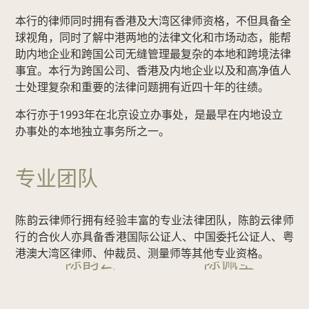
业
本行的律师同时拥有香港及大湾区律师资格，不但具备全
及
球视角，同时了解中港两地的法律文化和市场动态，能帮
企
助内地企业和跨国公司无缝管理最复杂的本地和跨境法律
业
事宜。本行为跨国公司、香港及内地企业以及和高净值人
咨
士处理复杂和重要的法律问题拥有近四十年的往绩。
询
本行亦于1993年在北京设立办事处，是最早在内地设立
并
办事处的本地独立事务所之一。
购
建
专业团队
筑
项
目
陈韵云律师行拥有经验丰富的专业法律团队，陈韵云律师
公
行的合伙人亦具备香港国际公证人、中国委托公证人、粤
证
港澳大湾区律师、仲裁员、测量师等其他专业资格。
服
务
劳