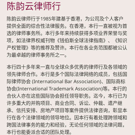
陈韵云律师行
专
业
陈韵云律师行于1985年建基于香港，为公司及个人客户
团
提供全面的综合性法律服务。在香港，本行一直被视为首
队
选的律师事务所。本行多年来持续获得多项业界荣誉与奖
业务领域
项，如法律界权威刊物《钱伯斯全球法律指南》、《知识
国
产权管理》等的推荐及赞许。本行在各业务范围都被公认
际
为最卓越的律师事务所之一。
贸
本行四十多年来一直与全球众多优秀的律师行及各领域的
易
领先律师合作。本行是多个国际法律网络的成员，包括国
诉
际律师协会 (International Bar Association)、国际商标
讼
协会(International Trademark Association)等。本行的
及
合伙人亦在这些国际协会担任领导职务。迄今，本行已为
争
许多重大的并购项目、商业合同、诉讼、仲裁、遗产继
议
承、信托安排、房地产项目等案件提供法律咨询，彰显本
解
行在各个法律领域的领导地位。因本行有着处理跨领域和
决
跨国法律事务的能力和经验，无论任何领域的法律问题，
本行也能委派合适的团队处理。
商