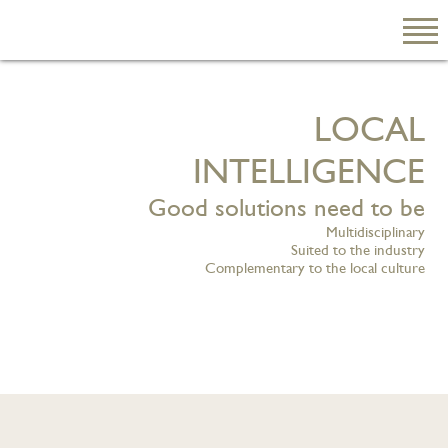
L
O
C
A
L
EN
繁
I
N
T
E
L
L
I
G
E
N
C
E
简
Good solutions need to be
Multidisciplinary
Suited to the industry
Complementary to the local culture
关于我们
陈
韵
云
律
师
行