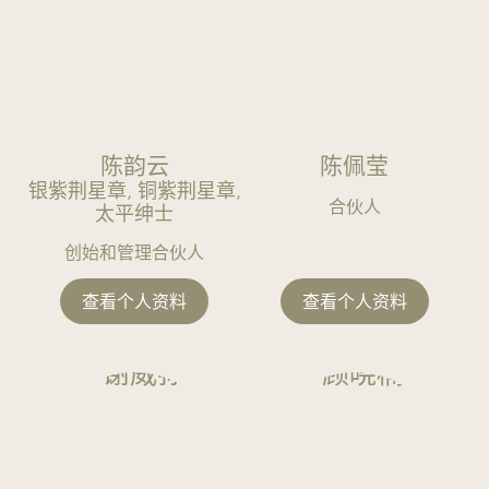
动
就
业
与
薪
酬
陈韵云
陈佩莹
福
银紫荆星章, 铜紫荆星章,
利
合伙人
太平绅士
私
创始和管理合伙人
人
客
查看个人资料
查看个人资料
戶
知
识
产
权
维
权