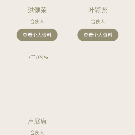
务
及
洪健荣
叶颖尧
财
合伙人
合伙人
富
规
查看个人资料
查看个人资料
划
知
识
产
权
白
领
犯
罪
辩
护
卢展康
和
调
合伙人