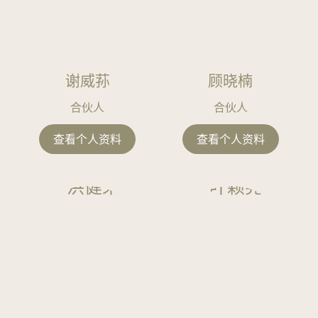
房
地
产
家
谢威荪
顾晓楠
事
合伙人
合伙人
法
监
查看个人资料
查看个人资料
管
合
规
破
产
及
重
组
税