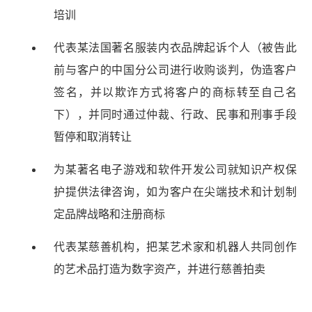
培训
房
地
代表某法国著名服装内衣品牌起诉个人（被告此
产
前与客户的中国分公司进行收购谈判，伪造客户
家
事
签名，并以欺诈方式将客户的商标转至自己名
法
下），并同时通过仲裁、行政、民事和刑事手段
监
暂停和取消转让
管
合
为某著名电子游戏和软件开发公司就知识产权保
规
护提供法律咨询，如为客户在尖端技术和计划制
破
定品牌战略和注册商标
产
及
代表某慈善机构，把某艺术家和机器人共同创作
重
的艺术品打造为数字资产，并进行慈善拍卖
组
税