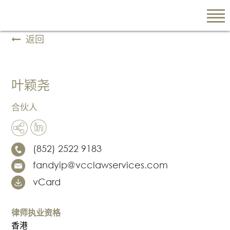
返回
EN
繁
叶颖尧
简
合伙人
关于我们
(852) 2522 9183
陈
fandyip@vcclawservices.com
韵
vCard
云
律
师
律师执业资格
行
香港