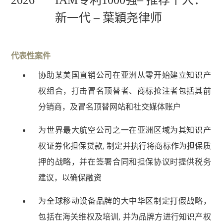
2026
IAM专利1000强– 推荐个人：
动
新一代 – 葉穎尧律师
就
业
与
薪
代表性案件
酬
协助某美国直销公司在亚洲从零开始建立知识产
福
利
权组合，打击冒名顶替者、商标抢注者包括其前
私
分销商，及冒名顶替网站和社交媒体账户
人
客
为世界最大航空公司之一在亚洲区域为其知识产
戶
权证券化担保贷款, 制定并执行将商标作为担保质
知
押的战略，并在签署合同和担保协议时提供税务
识
建议，以确保融资
产
权
为全球移动设备品牌的大中华区制定打假战略，
维
包括在海关维权及培训, 并为品牌方进行知识产权
权