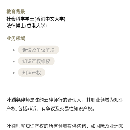
专
业
教育背景
团
社会科学学士(香港中文大学)
队
法律博士(香港大学)
业务领域
业务领域
国
诉讼及争议解决
际
贸
知识产权维权
易
知识产权
诉
讼
及
争
叶颖尧
律师是陈韵云律师行的合伙人，其职业领域为知识
议
产权, 包括非诉、有争议及交易性知识产权。
解
决
叶律师就知识产权的所有领域提供咨询，如国际及亚洲知
商