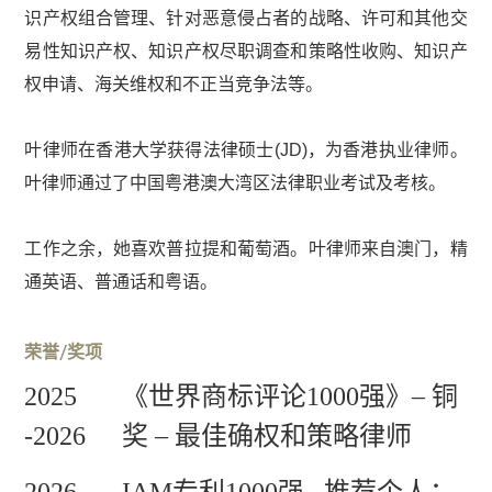
业
识产权组合管理、针对恶意侵占者的战略、许可和其他交
及
易性知识产权、知识产权尽职调查和策略性收购、知识产
企
权申请、海关维权和不正当竞争法等。
业
咨
询
叶律师在香港大学获得法律硕士(JD)，为香港执业律师。
并
叶律师通过了中国粤港澳大湾区法律职业考试及考核。
购
建
工作之余，她喜欢普拉提和葡萄酒。叶律师来自澳门，精
筑
通英语、普通话和粤语。
项
目
荣誉/奖项
公
证
2025
《世界商标评论1000强》– 铜
服
-2026
奖 – 最佳确权和策略律师
务
劳