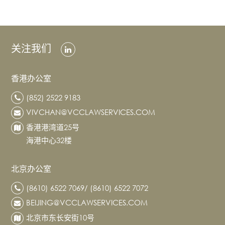
务
及
财
富
关注我们
规
划
香港办公室
知
识
(852) 2522 9183
产
VIVCHAN@VCCLAWSERVICES.COM
权
香港港湾道25号
白
海港中心32楼
领
犯
北京办公室
罪
辩
(8610) 6522 7069/ (8610) 6522 7072
护
BEIJING@VCCLAWSERVICES.COM
和
调
北京市东长安街10号