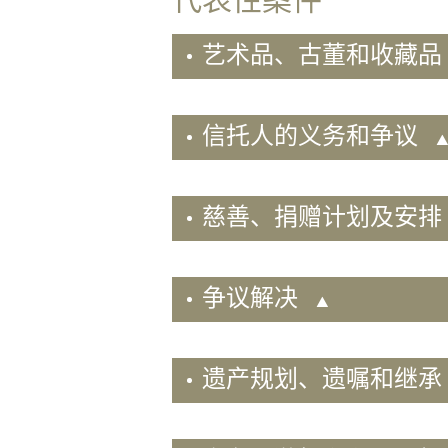
动
就
艺术品、古董和收藏品
业
与
薪
信托人的义务和争议
酬
福
利
慈善、捐赠计划及安排
私
人
客
戶
争议解决
知
识
产
遗产规划、遗嘱和继承
权
维
权