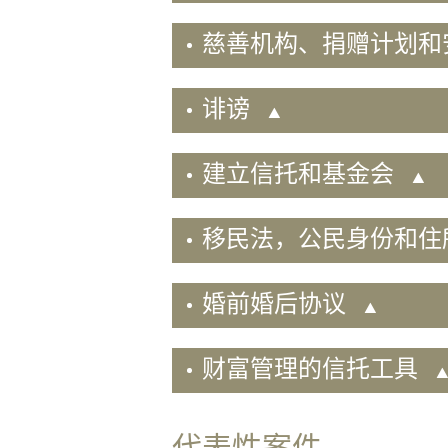
业
慈善机构、捐赠计划和
及
企
业
诽谤
咨
询
建立信托和基金会
并
购
建
移民法，公民身份和住
筑
项
婚前婚后协议
目
公
证
财富管理的信托工具
服
务
代表性案件
劳