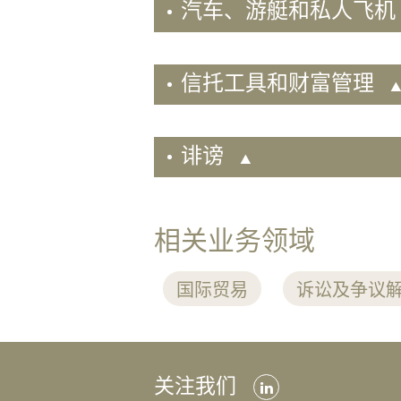
汽车、游艇和私人飞机
房
地
产
信托工具和财富管理
家
事
法
诽谤
监
管
合
相关业务领域
规
破
产
国际贸易
诉讼及争议
及
重
组
关注我们
税