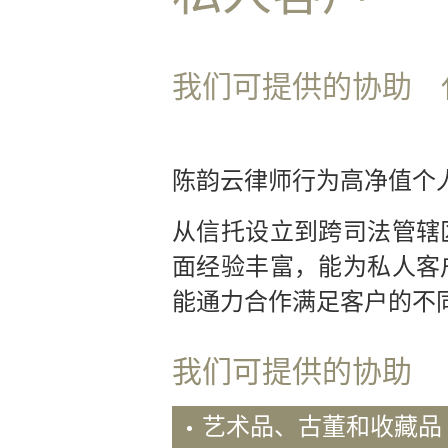
专
业
团
我们可提供的协助
队
业务领域
国
陈韵云律师行为高净值个
际
贸
从信托设立到跨司法管辖
易
面经验丰富，能为私人客
诉
讼
能通力合作满足客户的不
及
争
议
我们可提供的协助
解
决
艺术品、古董和收藏品
商