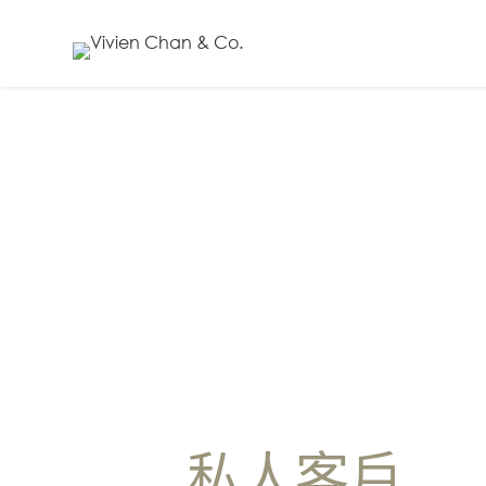
EN
繁
简
关于我们
陈
韵
云
律
师
私人客戶
行