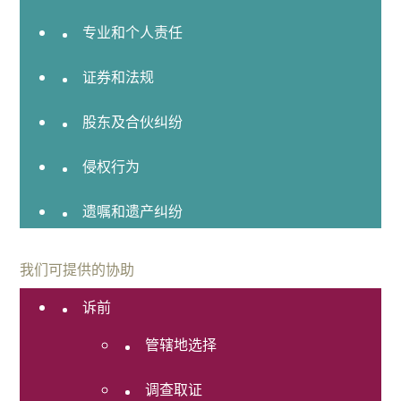
动
专业和个人责任
就
业
证券和法规
与
薪
酬
股东及合伙纠纷
福
利
侵权行为
私
遗嘱和遗产纠纷
人
客
戶
我们可提供的协助
知
诉前
识
产
管辖地选择
权
维
调查取证
权