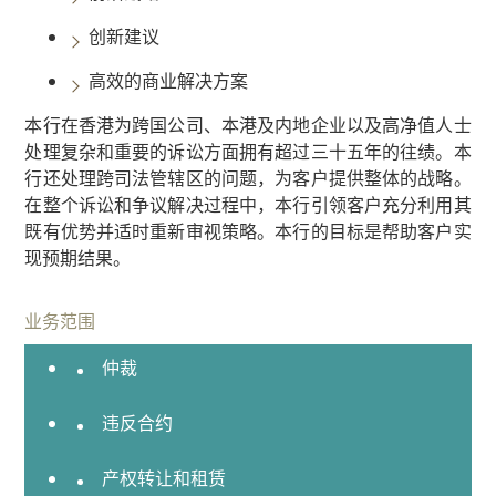
专
创新建议
业
团
高效的商业解决方案
队
本行在香港为跨国公司、本港及内地企业以及高净值人士
业务领域
处理复杂和重要的诉讼方面拥有超过三十五年的往绩。本
国
行还处理跨司法管辖区的问题，为客户提供整体的战略。
际
在整个诉讼和争议解决过程中，本行引领客户充分利用其
贸
既有优势并适时重新审视策略。本行的目标是帮助客户实
易
现预期结果。
诉
讼
业务范围
及
仲裁
争
议
解
违反合约
决
产权转让和租赁
商