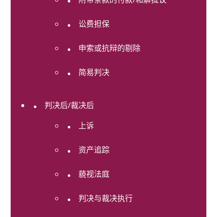
务
及
讼费担保
财
富
申索或抗辩的剔除
规
划
简易判决
知
识
产
判决后/裁决后
权
上诉
白
领
资产追踪
犯
罪
藐视法庭
辩
护
和
判决与裁决执行
调