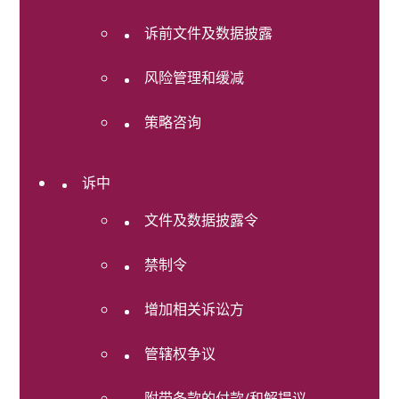
房
诉前文件及数据披露
地
产
风险管理和缓减
家
事
策略咨询
法
监
诉中
管
合
文件及数据披露令
规
禁制令
破
产
及
增加相关诉讼方
重
组
管辖权争议
税
附带条款的付款/和解提议