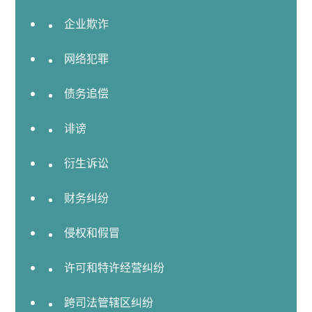
业
企业欺诈
及
企
网络犯罪
业
咨
债务追偿
询
并
诽谤
购
建
衍生诉讼
筑
项
财务纠纷
目
公
侵权和假冒
证
服
许可和特许经营纠纷
务
跨司法管辖区纠纷
劳