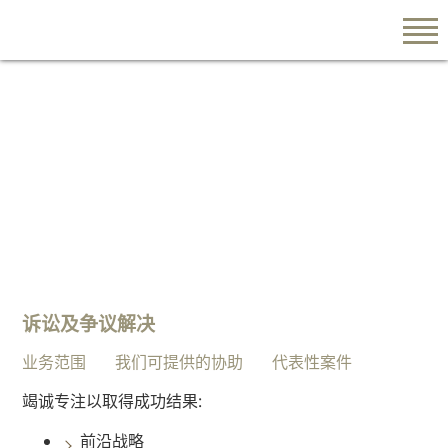
EN
繁
简
关于我们
陈
诉讼及争议解决
韵
云
业务范围
我们可提供的协助
代表性案件
律
竭诚专注以取得成功结果:
师
行
前沿战略