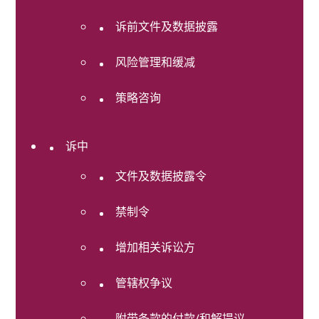
房
诉前文件及数据披露
地
产
风险管理和缓减
家
事
策略咨询
法
监
诉中
管
合
文件及数据披露令
规
禁制令
破
产
及
增加相关诉讼方
重
组
管辖权争议
税
附带条款的付款/和解提议