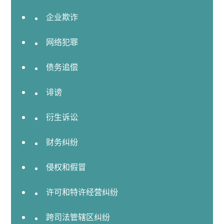
业
企业欺诈
及
企
网络犯罪
业
咨
债务追偿
询
并
诽谤
购
建
衍生诉讼
筑
项
财务纠纷
目
公
侵权和假冒
证
服
许可和特许经营纠纷
务
跨司法管辖区纠纷
劳