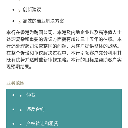
专
创新建议
业
团
高效的商业解决方案
队
本行在香港为跨国公司、本港及内地企业以及高净值人士
业务领域
处理复杂和重要的诉讼方面拥有超过三十五年的往绩。本
国
行还处理跨司法管辖区的问题，为客户提供整体的战略。
际
在整个诉讼和争议解决过程中，本行引领客户充分利用其
贸
既有优势并适时重新审视策略。本行的目标是帮助客户实
易
现预期结果。
诉
讼
业务范围
及
仲裁
争
议
解
违反合约
决
产权转让和租赁
商