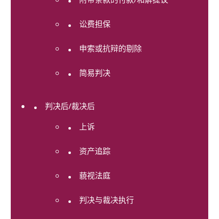
务
及
讼费担保
财
富
申索或抗辩的剔除
规
划
简易判决
知
识
产
判决后/裁决后
权
上诉
白
领
资产追踪
犯
罪
藐视法庭
辩
护
和
判决与裁决执行
调