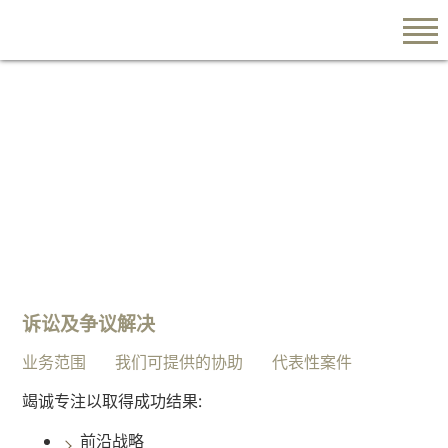
EN
繁
简
关于我们
陈
诉讼及争议解决
韵
云
业务范围
我们可提供的协助
代表性案件
律
竭诚专注以取得成功结果:
师
行
前沿战略