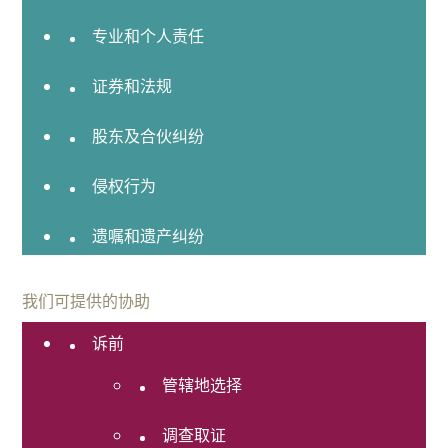
动
专业和个人责任
就
业
证券和法规
与
薪
酬
股东及合伙纠纷
福
利
侵权行为
私
遗嘱和遗产纠纷
人
客
戶
我们可提供的协助
知
诉前
识
产
管辖地选择
权
维
调查取证
权