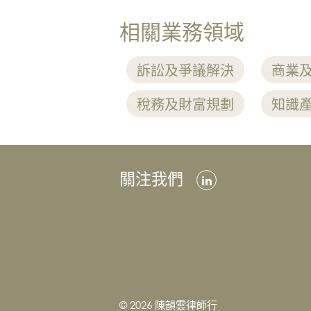
房
相關業務領域
地
產
訴訟及爭議解決
商業
家
事
稅務及財富規劃
知識
法
監
管
合
關注我們
規
破
產
及
重
組
稅
© 2026 陳韻雲律師行