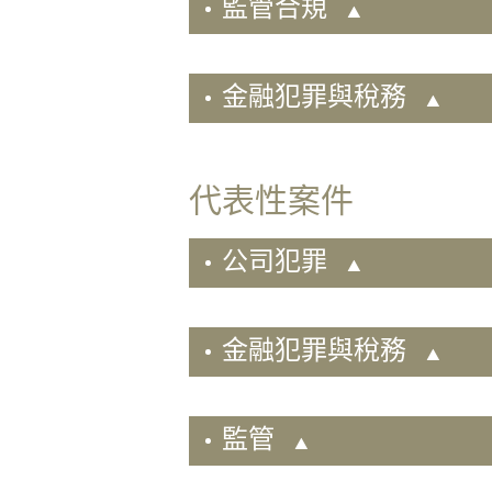
監管合規
動
就
業
金融犯罪與稅務
與
薪
酬
福
代表性案件
利
私
公司犯罪
人
客
戶
金融犯罪與稅務
知
識
產
監管
權
維
權