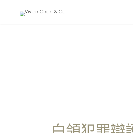
EN
繁
简
關於我們
陳
韻
雲
律
師
白領犯罪辯
行