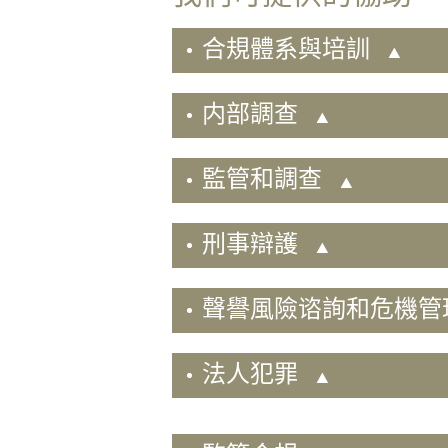
業
及
合規體系與培訓
企
業
内部調查
諮
詢
併
監管和調查
購
建
刑事辯護
築
項
目
聲譽風險谘詢和危機管
公
證
法人犯罪
服
務
勞