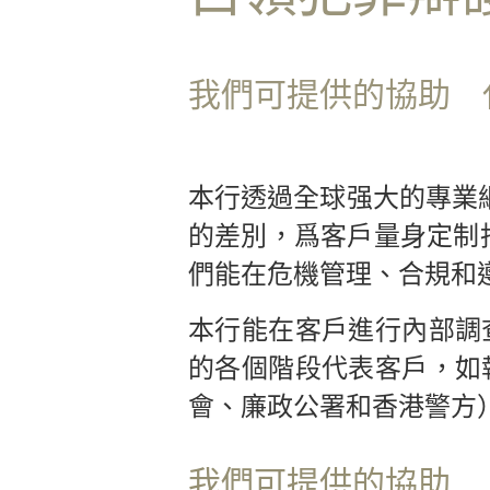
專
業
團
我們可提供的協助
隊
業務領域
國
本行透過全球强大的專業
際
貿
的差別，爲客戶量身定制
易
們能在危機管理、合規和
訴
訟
本行能在客戶進行內部調
及
的各個階段代表客戶，如
爭
議
會、廉政公署和香港警方
解
決
我們可提供的協助
商