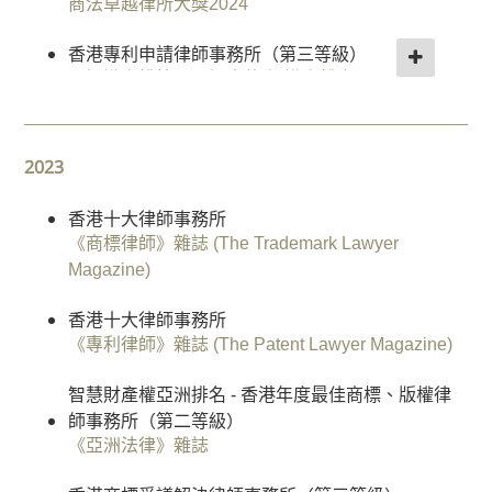
商法卓越律所大獎2024
動
香港專利之星 - 陳韻雲律師
就
香港專利申請律師事務所（第三等級）
《智慧財產權管理》“智慧財產權之星”
業
《知識產權管理》評出的“知識產權之星”
與
領域：商標 - 在中國執業的外國律所
薪
陳韻雲律師被評為“業界賢達”(知識產權)
《智慧財產權管理》“智慧財產權之星”
酬
《錢伯斯全球法律指南》
2023
福
連續 10 年以上香港榜單上榜
利
中國知識產權領域律師事務所 （第四等級）
《智慧財產權管理》“智慧財產權之星”
香港十大律師事務所
《錢伯斯全球法律指南》
私
《商標律師》雜誌 (The Trademark Lawyer
人
推薦香港律所
Magazine)
陳韻雲律師被評為“業界賢達”(知識產權)
《智慧財產權管理》“智慧財產權之星”
客
《錢伯斯中國法律指南》
戶
香港十大律師事務所
香港商標爭議（第二等級）
《專利律師》雜誌 (The Patent Lawyer Magazine)
知
中國知識產權領域律師事務所 （第四等級）
《智慧財產權管理》“智慧財產權之星”
《錢伯斯中國法律指南》
識
智慧財產權亞洲排名 - 香港年度最佳商標、版權律
產
香港商標申請審查（第二等級）
師事務所（第二等級）
香港年度受矚目卓越知識產權律師事務所
權
《智慧財產權管理》“智慧財產權之星”
《亞洲法律》雜誌
《亞太爭議解決榜單》
維
權
香港智慧財產權排名（第二等級）