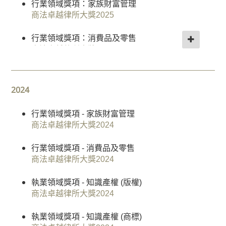
行業領域獎項：家族財富管理
業
香港年度最佳確權和策略 - 銀獎 律師事務所
商法卓越律所大獎2025
及
《世界商標評論1000強》
企
行業領域獎項：消費品及零售
業
商法卓越律所大獎2025
諮
詢
行業領域獎項：汽車、工業及製造業
商法卓越律所大獎2025
併
2024
購
行業領域獎項：智慧財產權 (商標)
建
行業領域獎項 - 家族財富管理
商法卓越律所大獎2025
商法卓越律所大獎2024
築
項
私人客戶業務 - 本地律所 - 香港其他知名律所
行業領域獎項 - 消費品及零售
目
《亞太爭議解決榜單》
商法卓越律所大獎2024
公
智慧財產權 - 香港其他知名律所
證
執業領域獎項 - 知識產權 (版權)
《亞太爭議解決榜單》
服
商法卓越律所大獎2024
務
香港商標之星 - 陳韻雲律師
執業領域獎項 - 知識產權 (商標)
勞
《智慧財產權管理》“智慧財產權之星”