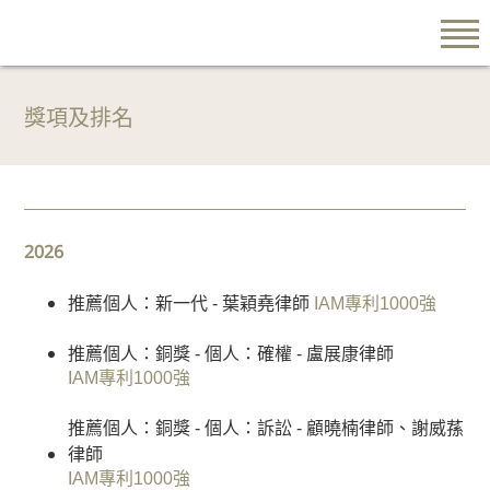
獎項及排名
EN
繁
简
2026
關於我們
推薦個人：新一代 - 葉穎堯律師
IAM專利1000強
陳
推薦個人：銅獎 - 個人：確權 - 盧展康律師
韻
IAM專利1000強
雲
律
推薦個人：銅獎 - 個人：訴訟 - 顧曉楠律師、謝威蓀
師
律師
行
IAM專利1000強