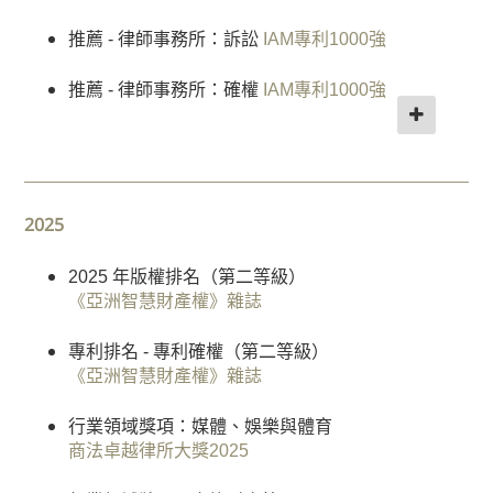
專
推薦 - 律師事務所：訴訟
IAM專利1000強
業
團
推薦 - 律師事務所：確權
IAM專利1000強
隊
業務領域
知識產權專家 - 陳韻雲律師
《亞洲智慧財產權》雜誌
國
際
傳媒、娛樂及體育
商法卓越律所大獎
貿
2025
易
汽車、工業及製造業
商法卓越律所大獎
2025 年版權排名（第二等級）
訴
《亞洲智慧財產權》雜誌
訟
智識產權（版權）
商法卓越律所大獎
及
專利排名 - 專利確權（第二等級）
爭
大中華區知識產權領域律師事務所 （第四等級）
《亞洲智慧財產權》雜誌
議
《錢伯斯全球法律指南》
解
行業領域獎項：媒體、娛樂與體育
香港年度最佳訴訟和維權 - 銅獎 律師事務所
決
商法卓越律所大獎2025
《世界商標評論1000強》
商