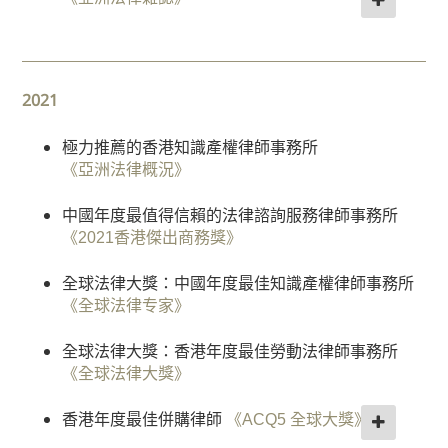
《世界商標評論 1000 強》
務
及
“香港年度最佳訴訟和維權”銅獎律師事務所
香港年度最佳專利律師事務所（第二等級）
“香港年度最佳訴訟和維權律師事務所” - 銅獎
財
《世界商標評論1000強》
《亞洲法律雜誌》
《世界商標評論 1000 強》
富
2021
規
香港年度受矚目卓越知識產權律師事務所
香港年度受矚目併購律師事務所
"香港年度最佳訴訟與維權律師事務所" - 銀獎
《亞太爭議解決榜單》
劃
《亞太爭議解決榜單》
《世界商標評論 1000 強》
極力推薦的香港知識產權律師事務所
知
中國商標律師事務所（外所）（第三等級）
《亞洲法律概況》
商法卓越律所大獎 : 行業領域獎項 (航空)
識
香港法律卓越大獎
《並購今日》
《知識產權管理》評出的“知識產權之星”
《中國商法》雜誌
產
中國年度最值得信賴的法律諮詢服務律師事務所
權
陳韻雲律師被評為 "香港年度最佳並購律師"
中國知識產權領域的領先律師事務所
《2021香港傑出商務獎》
香港商標爭議解決律師事務所（第三等級）
《並購今日》
《錢伯斯中國法律指南》
白
《知識產權管理》評出的“知識產權之星”
全球法律大獎：中國年度最佳知識產權律師事務所
領
香港智慧財產權領域 - 值得關注律所
中國知識產權領域的領先律師事務所
《全球法律专家》
犯
香港專利確權律師事務（第三等級）
《法律 500 強》
《錢伯斯全球法律指南》
罪
《知識產權管理》評出的“知識產權之星”
全球法律大獎：香港年度最佳勞動法律師事務所
辯
香港私人客戶與家事法律律師事務所（第三等級）
卓越律所大奖：年度最佳知识产权版权类
《全球法律大獎》
護
香港商標確權律師事務所（第三等級）
《法律 500 強》
《中国商法》杂志
《知識產權管理》評出的“知識產權之星”
和
香港年度最佳併購律師
《ACQ5 全球大獎》
調
香港法律卓越大獎
《律師國際 - 法律 100 強》
卓越律所大獎：行業獎（教育類）