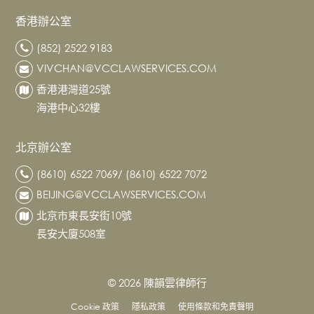
業
香港辦公室
及
企
(852) 2522 9183
業
VIVCHAN@VCCLAWSERVICES.COM
諮
香港港灣道25號
詢
海港中心32樓
併
購
北京辦公室
建
(8610) 6522 7069/ (8610) 6522 7072
築
項
BEIJING@VCCLAWSERVICES.COM
目
北京市東長安街10號
公
長安大廈508室
證
服
© 2026 陳韻雲律師行
務
勞
Cookie 政策
隱私政策
使用條款和免責聲明