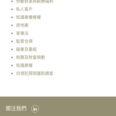
勞動就業與薪酬福利
專
私人客戶
業
團
知識產權維權
隊
房地產
業務領域
家事法
國
監管合規
際
破產及重組
貿
稅務及財富規劃
易
知識產權
訴
白領犯罪辯護和調查
訟
及
爭
議
解
決
關注我們
商