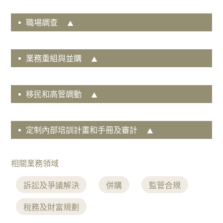
房
職場調查
地
產
家
業務重組與並購
事
法
移民和高管調動
監
管
合
定制內部培訓計畫和手冊及審計
規
破
產
相關業務領域
及
重
訴訟及爭議解決
併購
監管合規
組
稅務及財富規劃
稅