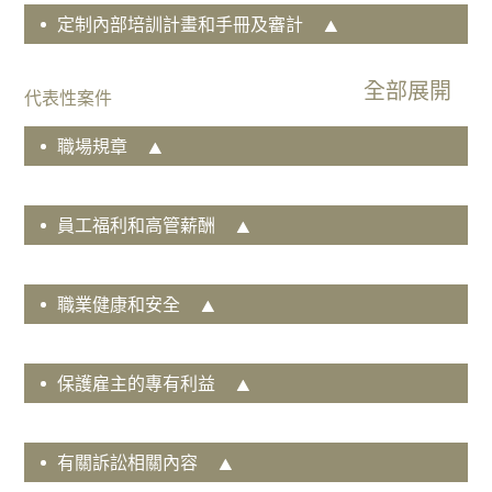
動
定制內部培訓計畫和手冊及審計
就
業
與
代表性案件
薪
職場規章
酬
福
利
員工福利和高管薪酬
私
人
客
職業健康和安全
戶
知
識
保護雇主的專有利益
產
權
維
有關訴訟相關內容
權