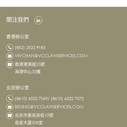
務
及
財
關注我們
富
規
劃
香港辦公室
知
(852) 2522 9183
識
VIVCHAN@VCCLAWSERVICES.COM
產
香港港灣道25號
權
海港中心32樓
白
領
北京辦公室
犯
罪
(8610) 6522 7069/ (8610) 6522 7072
辯
BEIJING@VCCLAWSERVICES.COM
護
北京市東長安街10號
和
長安大廈508室
調