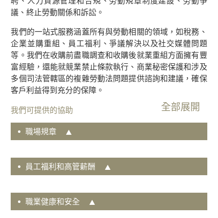
聘、人力資源管理和合規、勞動規章制度建設、勞動爭
專
議、終止勞動關係和訴訟。
業
團
我們的一站式服務涵蓋所有與勞動相關的領域，如稅務、
隊
企業並購重組、員工福利、爭議解決以及社交媒體問題
等。我們在收購前盡職調查和收購後就業重組方面擁有豐
業務領域
富經驗，還能就競業禁止條款執行、商業秘密保護和涉及
國
多個司法管轄區的複雜勞動法問題提供諮詢和建議，確保
際
客戶利益得到充分的保障。
貿
我們可提供的協助
易
訴
職場規章
訟
及
爭
員工福利和高管薪酬
議
解
決
職業健康和安全
商