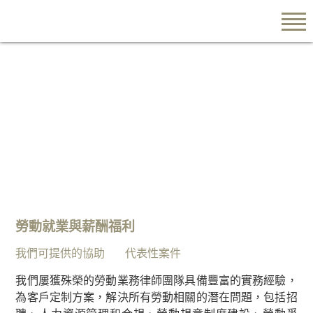
EN
繁
简
關於我們
陳
勞動就業與薪酬福利
韻
雲
我們可提供的協助
代表性案件
律
我們屢獲殊榮的勞動業務律師團隊具備豐富的實務經驗，
師
為客戶定制方案，解決所有勞動相關的潛在問題，包括招
行