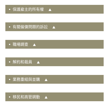
業
保護雇主的所有權
及
企
業
有關僱傭問題的訴訟
諮
詢
併
職場調查
購
建
築
解約和裁員
公司竊盜
項
貪污及稅務欺詐
目
業務轉移
業務重組與並購
公
員工和高階主管欺詐
證
侵害智慧財產權和商業機密
服
移民和高管調動
白領犯罪
務
勞